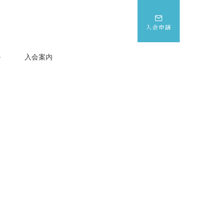
入会申請
ル
入会案内