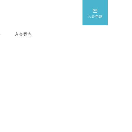
入会申請
ル
入会案内