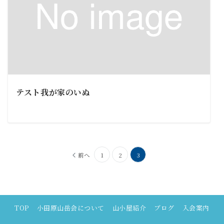
テスト我が家のいぬ
前へ
1
2
3
TOP
小田原山岳会について
山小屋紹介
ブログ
入会案内