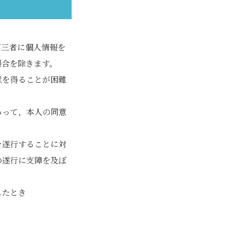
第三者に個人情報を
場合を除きます。
意を得ることが困難
あって，本人の同意
を遂行することに対
の遂行に支障を及ぼ
したとき