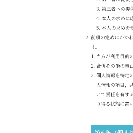
第三者への提
本人の求めに
本人の求めを
前項の定めにかか
す。
当方が利用目的
合併その他の事
個人情報を特定
人情報の項目，
いて責任を有す
り得る状態に置
第6条（個人