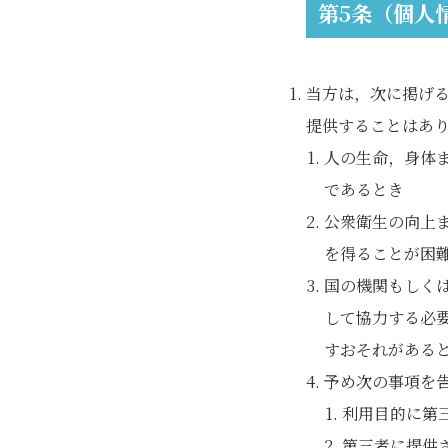
第5条（個人
当方は，次に掲げ
提供することはあ
人の生命，身体
であるとき
公衆衛生の向上
を得ることが困
国の機関もしく
して協力する必
すおそれがある
予め次の事項を
利用目的に第
第三者に提供