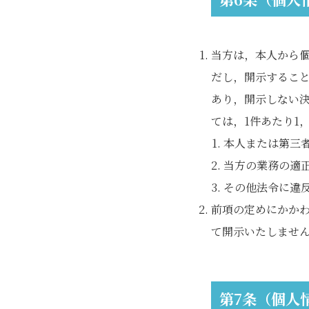
当方は，本人から
だし，開示するこ
あり，開示しない
ては，1件あたり1
本人または第三
当方の業務の適
その他法令に違
前項の定めにかか
て開示いたしませ
第7条（個人